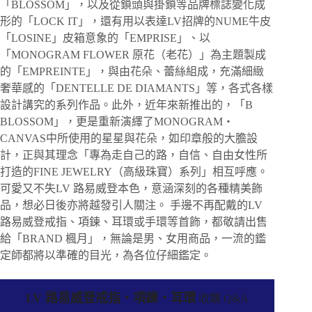
「BLOSSOM」，以及從鎖頭與掛鎖等品牌標誌變化成
形的「LOCK IT」，還有用以表達LV招牌的NUME牛皮
「LOSINE」皮箱意象的「EMPRISE」、以
「MONOGRAM FLOWER 原花（老花）」為主題製成
的「EMPREINTE」，與由花朵、蕾絲組成，充滿細緻
奢華感的「DENTELLE DE DIAMANTS」等，各式各樣
設計講究的系列作品。此外，近年來新推出的，「B
BLOSSOM」，更是重新演繹了MONOGRAM・
CANVAS中所使用的星星與花朵，如印章般的大膽設
計，正與其理念「專為走自己的路，自信、自由女性所
打造的FINE JEWELRY（高級珠寶）系列」相互呼應。
可愛又不失LV 路易威登本色，意涵深刻的各種精美飾
品，想必日後亦將越發引人關注。 手邊不再配戴的LV
路易威登戒指、項鍊、耳環或手環等首飾，都敬請出售
給「BRAND 楓月」，無論是男、女用商品，一流的鑑
定師都將以準確的目光，為各位仔細鑑定。
LV 路易威登戒指・項鍊・耳環
收購 Q&A