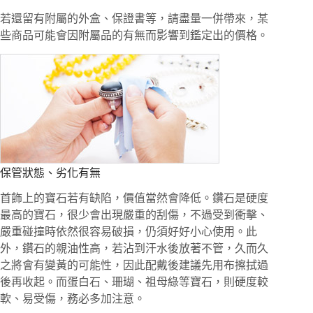
若還留有附屬的外盒、保證書等，請盡量一併帶來，某
些商品可能會因附屬品的有無而影響到鑑定出的價格。
保管狀態、劣化有無
首飾上的寶石若有缺陷，價值當然會降低。鑽石是硬度
最高的寶石，很少會出現嚴重的刮傷，不過受到衝擊、
嚴重碰撞時依然很容易破損，仍須好好小心使用。此
外，鑽石的親油性高，若沾到汗水後放著不管，久而久
之將會有變黃的可能性，因此配戴後建議先用布擦拭過
後再收起。而蛋白石、珊瑚、祖母綠等寶石，則硬度較
軟、易受傷，務必多加注意。