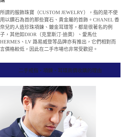
購
所謂的服飾珠寶（CUSTOM JEWELRY），指的是不使
用以鑽石為首的那些寶石、貴金屬的首飾。CHANEL 香
奈兒的人造珍珠項鍊、鍍金耳環等，都是很著名的例
子，其他如DIOR（克里斯汀·迪奧）、愛馬仕
HERMES、LV 路易威登等品牌亦有推出，它們相對而
言價格較低，因此在二手市場也非常受歡迎。
二手戒指・項鍊・耳環高價收購的理由