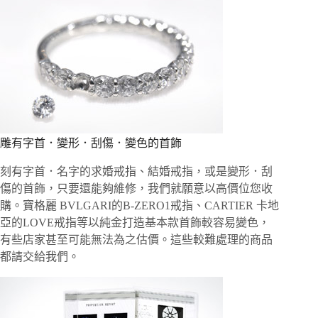
雕有字首．變形．刮傷．變色的首飾
刻有字首．名字的求婚戒指、結婚戒指，或是變形．刮
傷的首飾，只要還能夠維修，我們就願意以高價位您收
購。寶格麗 BVLGARI的B-ZERO1戒指、CARTIER 卡地
亞的LOVE戒指等以純金打造基本款首飾較容易變色，
有些店家甚至可能無法為之估價。這些較難處理的商品
都請交給我們。