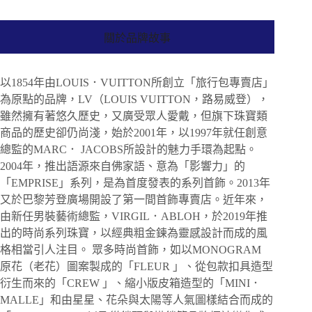
關於品牌故事
以1854年由LOUIS．VUITTON所創立「旅行包專賣店」
為原點的品牌，LV（LOUIS VUITTON，路易威登），
雖然擁有著悠久歷史，又廣受眾人愛戴，但旗下珠寶類
商品的歷史卻仍尚淺，始於2001年，以1997年就任創意
總監的MARC． JACOBS所設計的魅力手環為起點。
2004年，推出語源來自佛家語、意為「影響力」的
「EMPRISE」系列，是為首度發表的系列首飾。2013年
又於巴黎芳登廣場開設了第一間首飾專賣店。近年來，
由新任男裝藝術總監，VIRGIL．ABLOH，於2019年推
出的時尚系列珠寶，以經典粗金鍊為靈感設計而成的風
格相當引人注目。 眾多時尚首飾，如以MONOGRAM
原花（老花）圖案製成的「FLEUR 」、從包款扣具造型
衍生而來的「CREW 」、縮小版皮箱造型的「MINI．
MALLE」和由星星、花朵與太陽等人氣圖樣結合而成的