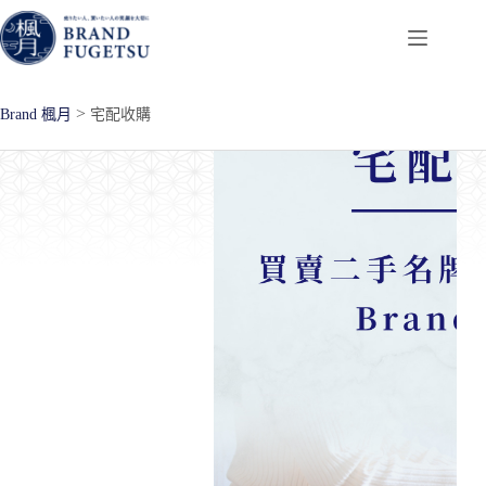
跳
至
主
要
>
Brand 楓月
宅配收購
內
容