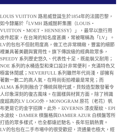
LOUIS VUITTON 路易威登誕生於1854年的法國巴黎，
如今隸屬於「LVMH 路威酩軒集團（LOUIS・
VUITTON・MOET・HENNESSY）」，最早以旅行用
皮件起家，在台灣的知名度甚廣，常被暱稱為「LV」。
LV的包包不但耐用度高，做工也非常精緻，豐富的細節
裡兼具著美觀與實用性。旗下傳說級的經典款眾多，
SPEEDY 系列歷史悠久、代表性十足，既能裝又耐用；
NOE 系列的水桶造型和束口設計非常便利，充滿特色又
極富休閒感；NEVERFULL 系列雖然年代尚淺，卻擁有
著數一數二的高人氣，在時尚街拍裡最是常見；而
ALMA 系列則融合了傳統與現代感，貝殼造型散發著令
人印象深刻的復古風味。在圖樣與材質方面，除了辨識
度超高的LV LOGO外，MONOGRAM 原花（老花）帆
布更是它的金字招牌。此外，以VERNIS 漆皮壓紋、EPI
水波紋、DAMIER 棋盤格與DAMIER AZUR 白棋盤等所
打造的眾多樣式，也全都遠近馳名、長年狂銷熱賣。
LV的包包在二手市場中的很受歡迎，流通量也極大，經