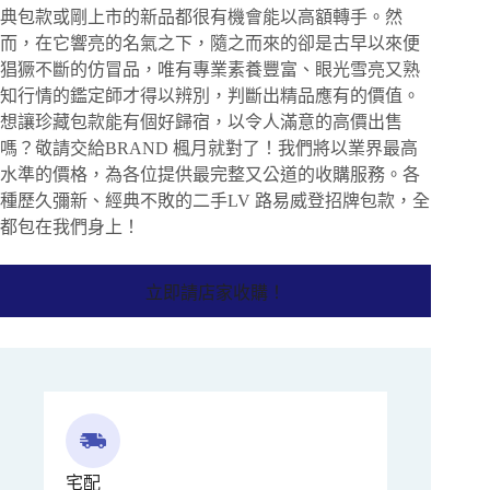
典包款或剛上市的新品都很有機會能以高額轉手。然
而，在它響亮的名氣之下，隨之而來的卻是古早以來便
猖獗不斷的仿冒品，唯有專業素養豐富、眼光雪亮又熟
知行情的鑑定師才得以辨別，判斷出精品應有的價值。
想讓珍藏包款能有個好歸宿，以令人滿意的高價出售
嗎？敬請交給BRAND 楓月就對了！我們將以業界最高
水準的價格，為各位提供最完整又公道的收購服務。各
種歷久彌新、經典不敗的二手LV 路易威登招牌包款，全
都包在我們身上！
立即請店家收購！
宅配