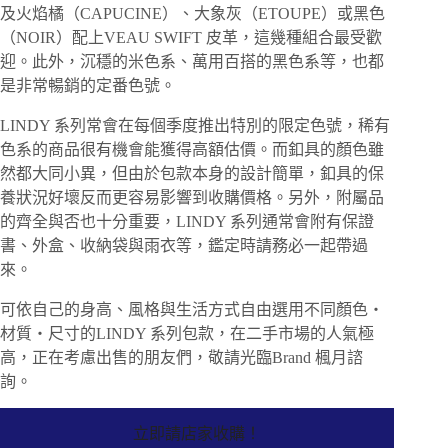
及火焰橘（CAPUCINE）、大象灰（ETOUPE）或黑色
（NOIR）配上VEAU SWIFT 皮革，這幾種組合最受歡
迎。此外，沉穩的米色系、萬用百搭的黑色系等，也都
是非常暢銷的定番色號。
LINDY 系列常會在每個季度推出特別的限定色號，稀有
色系的商品很有機會能獲得高額估價。而釦具的顏色雖
然都大同小異，但由於包款本身的設計簡單，釦具的保
養狀況好壞反而更容易影響到收購價格。另外，附屬品
的齊全與否也十分重要，LINDY 系列通常會附有保證
書、外盒、收納袋與雨衣等，鑑定時請務必一起帶過
來。
可依自己的身高、風格與生活方式自由選用不同顏色・
材質・尺寸的LINDY 系列包款，在二手市場的人氣極
高，正在考慮出售的朋友們，敬請光臨Brand 楓月諮
詢。
立即請店家收購！