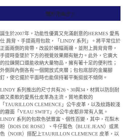
關於品牌故事
誕生於2007年，功能性優異又充滿創意的HERMES 愛馬
仕 肩背、手提兩用包款，「LINDY 系列」。將平常位於
正面兩側的背帶，改設於橫幅兩邊，並附上肩背背帶，
手提時垂墜於下方的視覺效果頗有魅力。此外，它廣大
的拉鍊開口還能收納大量物品，擁有著十足的便利性；
外側與內側各有一個開放式夾層；包包底部的金屬腳
釘，使它擺於平面時也能保持著平衡挺拔不傾倒。
LINDY 系列推出的尺寸共有26、30與34，材質以防刮耐
磨又柔軟的愛馬仕皮革為主流，質地柔軟的
「TAURILLON CLEMENCE」公牛皮革，以及紋路較淺
的霧面「VEAU SWIFT」小公牛皮都非常有人氣。
LINDY 系列的包款色號豐富、個性百變，其中，花梨木
粉（BOIS DE ROSE）、牛仔藍色（BLUE JEAN）或黑
色（NOIR）搭配上TAURILLON CLEMENCE 皮革，以