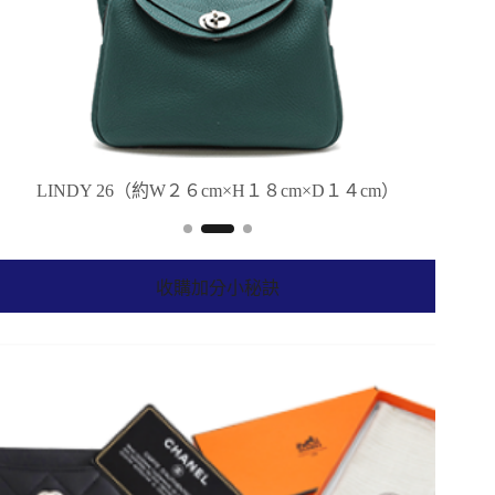
LINDY 26（約W２６cm×H１８cm×D１４cm）
L
收購加分小秘訣