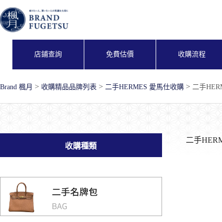
跳
至
主
要
內
店鋪查詢
免費估價
收購流程
容
>
>
>
Brand 楓月
收購精品品牌列表
二手HERMES 愛馬仕收購
二手HER
二手HER
收購種類