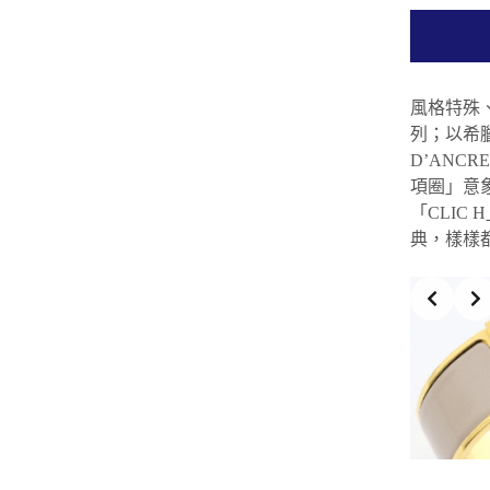
風格特殊、
列；以希臘
D’ANC
項圈」意象
「CLIC
典，樣樣