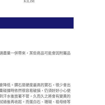
KILIM
KELLY
請盡量一併帶來，某些商品可能會因附屬品
會降低。鑽石是硬度最高的寶石，很少會出
重碰撞時依然很容易破損，仍須好好小心使
到汗水後放著不管，久而久之將會有變黃的
拭過後再收起。而蛋白石、珊瑚、祖母綠等