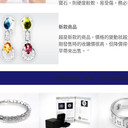
寶石，則硬度較軟、易受傷，務必
新款商品
越是新款的商品，價格的變動就越
剛發售時的收購價很高，但降價得
早帶來出售。 “
這樣的戒指・項鍊・耳環也有機會