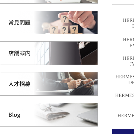
HER
HER
E
HER
J
HERME
D
HERME
HERM