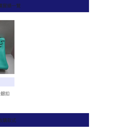
收購實績一覽
綠銀扣
點收購款式