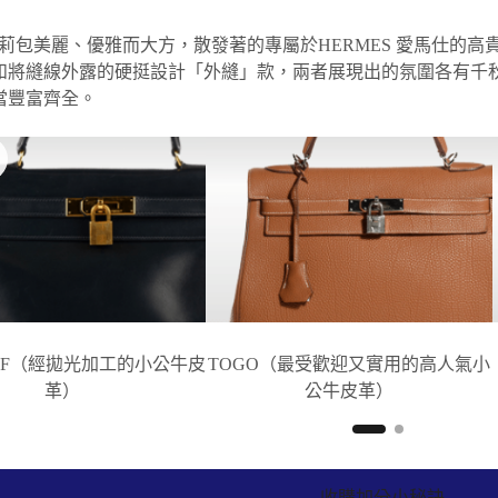
 凱莉包美麗、優雅而大方，散發著的專屬於HERMES 愛馬仕的
和將縫線外露的硬挺設計「外縫」款，兩者展現出的氛圍各有千
當豐富齊全。
ALF（經拋光加工的小公牛皮
TOGO（最受歡迎又實用的高人氣小
革）
公牛皮革）
收購加分小秘訣