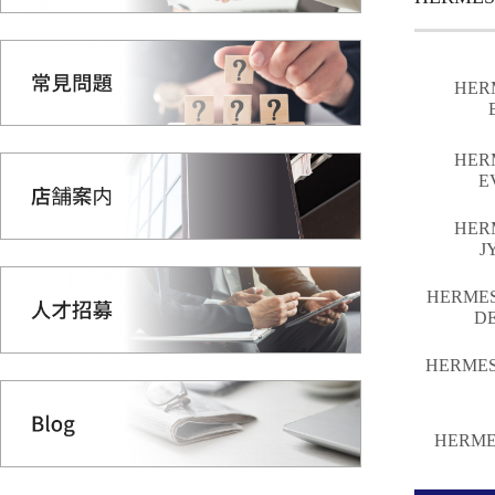
HER
HER
E
HER
J
HERME
D
HERME
HERM