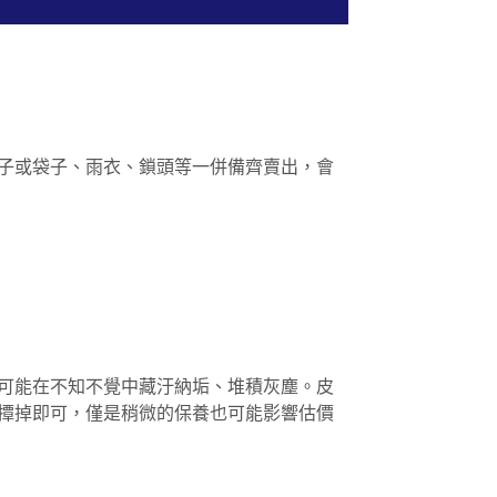
子或袋子、雨衣、鎖頭等一併備齊賣出，會
可能在不知不覺中藏汙納垢、堆積灰塵。皮
撢掉即可，僅是稍微的保養也可能影響估價