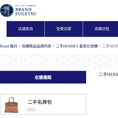
跳
至
主
要
內
店鋪查詢
免費估價
收購流程
容
>
>
>
Brand 楓月
收購精品品牌列表
二手HERMES 愛馬仕收購
二手HER
二手HERM
收購種類