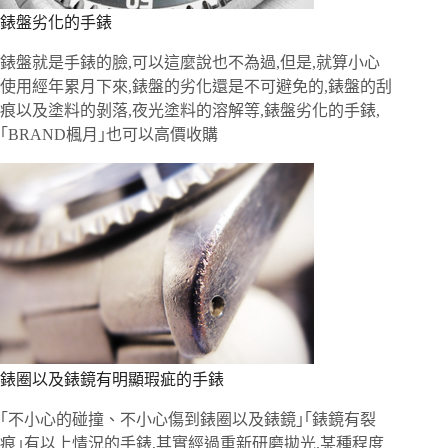
錶盤劣化的手錶
錶盤就是手錶的臉,可以這麼說也不為過,但是,就算小心
使用經年累月下來,錶盤的劣化還是不可避免的,錶盤的刮
痕以及塗料的剝落,夜光塗料的溶解等,錶盤劣化的手錶,
｢BRAND楓月｣也可以高價收購
錶圈以及錶鏡有明顯瑕疵的手錶
｢不小心的碰撞、不小心傷到錶圈以及錶鏡｣｢錶鏡有裂
痕｣有以上情況的手錶,其實經過重新研磨拋光,某種程度