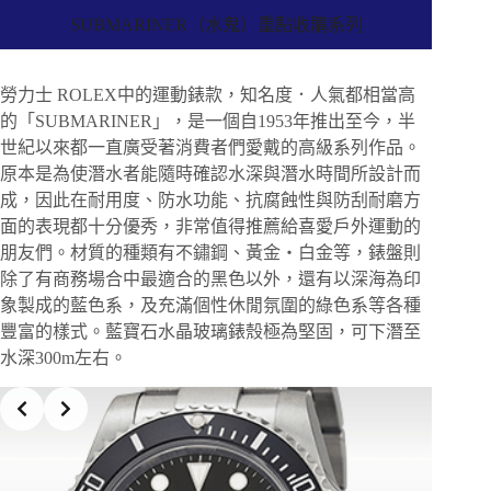
SUBMARINER（水鬼）重點收購系列
勞力士 ROLEX中的運動錶款，知名度．人氣都相當高
的「SUBMARINER」，是一個自1953年推出至今，半
世紀以來都一直廣受著消費者們愛戴的高級系列作品。
原本是為使潛水者能隨時確認水深與潛水時間所設計而
成，因此在耐用度、防水功能、抗腐蝕性與防刮耐磨方
面的表現都十分優秀，非常值得推薦給喜愛戶外運動的
朋友們。材質的種類有不鏽鋼、黃金・白金等，錶盤則
除了有商務場合中最適合的黑色以外，還有以深海為印
象製成的藍色系，及充滿個性休閒氛圍的綠色系等各種
豐富的樣式。藍寶石水晶玻璃錶殼極為堅固，可下潛至
水深300m左右。