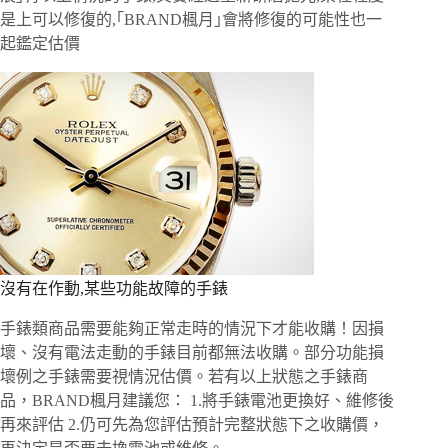
是上可以修復的,｢BRAND楓月｣會將修復的可能性也一
起鑑定估價
沒有在作動,某些功能故障的手錶
手錶類商品需要能夠正常走時的情況下才能收購！因損
壞、沒有電法走動的手錶目前都無法收購。部分功能損
壞例之手錶需要視情況估價。若有以上狀態之手錶商
品，BRAND楓月建議您： 1.將手錶電池更換好、維修後
再來評估 2.仍可先為您評估預計完整狀態下之收購價，