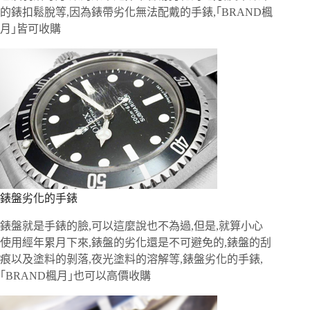
的錶扣鬆脫等,因為錶帶劣化無法配戴的手錶,｢BRAND楓
月｣皆可收購
錶盤劣化的手錶
錶盤就是手錶的臉,可以這麼說也不為過,但是,就算小心
使用經年累月下來,錶盤的劣化還是不可避免的,錶盤的刮
痕以及塗料的剝落,夜光塗料的溶解等,錶盤劣化的手錶,
｢BRAND楓月｣也可以高價收購