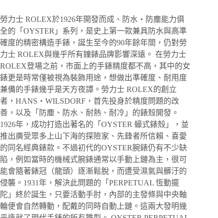
勞力士 ROLEX於1926年開發而成、防水・防塵能力俱
全的「OYSTER」系列，是史上第一款兼具防水與高準
確度的精密構造手錶，誕生至今的90年餘年間，仍對勞
力士 ROLEX與幾乎所有鐘錶品牌影響深遠。 在勞力士
ROLEX登場之前，市面上的手錶精度都不高，其中的女
錶更是時常僅被視為裝飾用途，想做出準確度、耐用度
兼備的手錶幾乎是天方夜譚。勞力士 ROLEX的創立
者，HANS・WILSDORF，首先投身於精度問題的改
善，以及「防塵、防水、耐熱、耐冷」的錶殼開發。
1926年，成功打造出著名的「OYSTER 蠔式錶殼」，並
推出廣受眾多上山下海的探險家、先鋒者所信賴、喜愛
的同名經典錶款。不過初代的OYSTER腕錶仍有不少缺
陷，例如當時的機械式腕錶通常以手動上鏈為主，很可
能會隨著錶冠（龍頭）逐漸鬆脫，而遭受濕氣與髒汙的
侵襲。1931年，解決此問題的「PERPETUAL 恆動擺
陀」終於誕生，只要活動手肘，內部的主發條與中央軸
輪便會自然轉動，配戴的同時自動上鏈。這兩大發明幾
乎造就了現代手錶的所有雛型。 OYSTER PERPETUAL