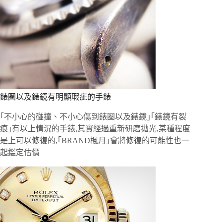
錶圈以及錶鏡有明顯瑕疵的手錶
｢不小心的碰撞、不小心傷到錶圈以及錶鏡｣｢錶鏡有裂
痕｣有以上情況的手錶,其實經過重新研磨拋光,某種程度
是上可以修復的,｢BRAND楓月｣會將修復的可能性也一
起鑑定估價