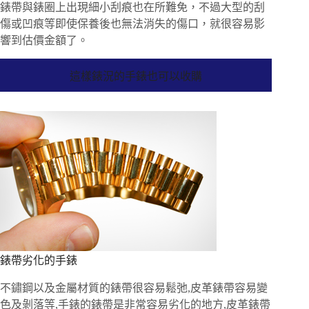
錶帶與錶圈上出現細小刮痕也在所難免，不過大型的刮
傷或凹痕等即使保養後也無法消失的傷口，就很容易影
響到估價金額了。
這樣錶況的手錶也可以收購
錶帶劣化的手錶
不鏽鋼以及金屬材質的錶帶很容易鬆弛,皮革錶帶容易變
色及剝落等,手錶的錶帶是非常容易劣化的地方,皮革錶帶