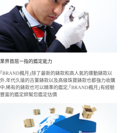
業界首屈一指的鑑定能力
｢BRAND楓月｣除了最新的錶款和高人氣的運動錶款以
外,年代久遠的古董錶款以及高級珠寶錶款也都強力收購
中,稀有的錶款也可以精準的鑑定,｢BRAND楓月｣有經驗
豐富的鑑定師幫您鑑定估價