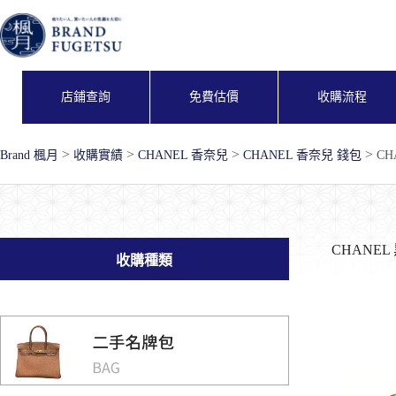
跳
至
主
要
內
店鋪查詢
免費估價
收購流程
容
>
>
>
>
Brand 楓月
收購實績
CHANEL 香奈兒
CHANEL 香奈兒 錢包
C
CHANE
收購種類