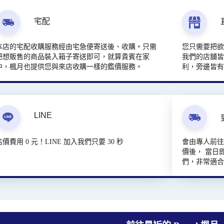
宅配
本店的宅配收購服務經由宅急便寄送後、收購。只需
您只需要把
把想販售的商品裝入箱子寄送即可，就算貴賓在家
我們的店舖皆
中，楓月也提供您與來店收購一樣的鑑價服務。
利，旁邊皆
LINE
估價費用 0 元！LINE 加入我們只要 30 秒
會由專人前
價後， 當日
們，非常適