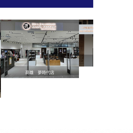
台中 忠明店
高雄 夢時代店