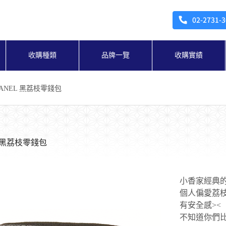
收購種類
品牌一覽
收購實績
HANEL 黑荔枝零錢包
L 黑荔枝零錢包
小香家經典的
個人偏愛荔
有安全感><
不知道你們比