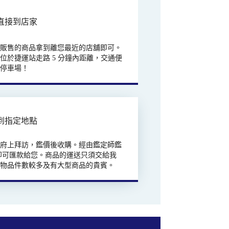
直接到店家
欲販售的商品拿到離您最近的店舖即可。
位於捷運站走路 5 分鐘內距離，交通便
有停車場！
到指定地點
往府上拜訪，鑑價後收購。經由鑑定師鑑
即可匯款給您。商品的運送只須交給我
合物品件數較多及有大型商品的貴賓。