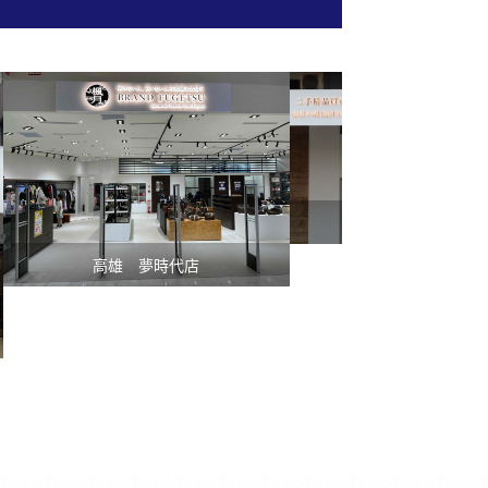
台中 忠明店
高雄 夢時代店