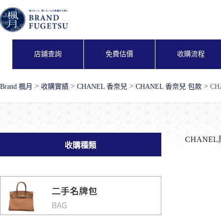
跳
至
主
要
內
店鋪查詢
免費估價
收購流程
容
>
>
>
>
Brand 楓月
收購實績
CHANEL 香奈兒
CHANEL 香奈兒 包款
C
CHANE
收購種類