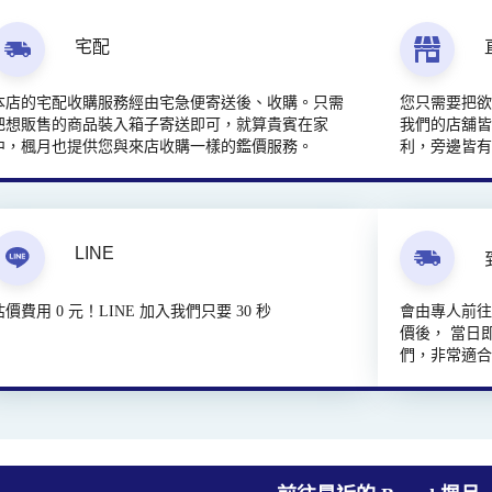
宅配
本店的宅配收購服務經由宅急便寄送後、收購。只需
您只需要把
把想販售的商品裝入箱子寄送即可，就算貴賓在家
我們的店舖皆
中，楓月也提供您與來店收購一樣的鑑價服務。
利，旁邊皆
LINE
估價費用 0 元！LINE 加入我們只要 30 秒
會由專人前
價後， 當日
們，非常適