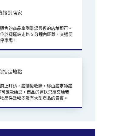
直接到店家
欲販售的商品拿到離您最近的店舖即可。
位於捷運站走路 5 分鐘內距離，交通便
有停車場！
到指定地點
往府上拜訪，鑑價後收購。經由鑑定師鑑
即可匯款給您。商品的運送只須交給我
合物品件數較多及有大型商品的貴賓。