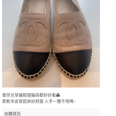
香奈兒草編鞋隨編搭都好好看👻
柔軟羊皮穿起來好舒服 人手一雙不用嗎~
收購資訊