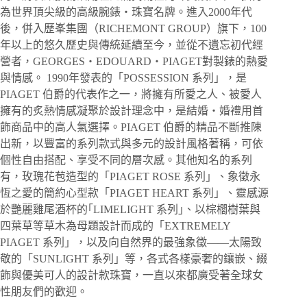
為世界頂尖級的高級腕錶・珠寶名牌。進入2000年代
後，併入歷峯集團（RICHEMONT GROUP）旗下，100
年以上的悠久歷史與傳統延續至今，並從不遺忘初代經
營者，GEORGES・EDOUARD・PIAGET對製錶的熱愛
與情感。 1990年發表的「POSSESSION 系列」，是
PIAGET 伯爵的代表作之一，將擁有所愛之人、被愛人
擁有的炙熱情感凝聚於設計理念中，是結婚・婚禮用首
飾商品中的高人氣選擇。PIAGET 伯爵的精品不斷推陳
出新，以豐富的系列款式與多元的設計風格著稱，可依
個性自由搭配、享受不同的層次感。其他知名的系列
有，玫瑰花苞造型的「PIAGET ROSE 系列」、象徵永
恆之愛的簡約心型款「PIAGET HEART 系列」、靈感源
於艷麗雞尾酒杯的｢LIMELIGHT 系列｣、以棕櫚樹葉與
四葉草等草木為母題設計而成的「EXTREMELY
PIAGET 系列」，以及向自然界的最強象徵——太陽致
敬的「SUNLIGHT 系列」等，各式各樣豪奢的鑲嵌、綴
飾與優美可人的設計款珠寶，一直以來都廣受著全球女
性朋友們的歡迎。