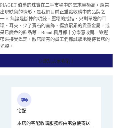
PIAGET 伯爵的珠寶在二手市場中的需求量極高，經常
出現缺貨的情形，是我們目前正重點收購中的品牌之
一。 無論是斷掉的項鍊、壓壞的戒指、只剩單邊的耳
環・耳夾、少了寶石的首飾、傷痕累累的貴重金屬，或
是已變色的飾品等，Brand 楓月都十分樂意收購，歡迎
帶來接受鑑定，敝店所有的員工們都誠摯地期待著您的
光臨。
立即請店家收購！
宅配
本店的宅配收購服務經由宅急便寄送