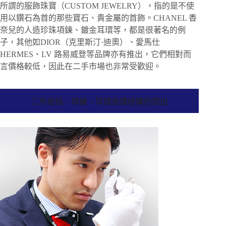
所謂的服飾珠寶（CUSTOM JEWELRY），指的是不使
用以鑽石為首的那些寶石、貴金屬的首飾。CHANEL 香
奈兒的人造珍珠項鍊、鍍金耳環等，都是很著名的例
子，其他如DIOR（克里斯汀·迪奧）、愛馬仕
HERMES、LV 路易威登等品牌亦有推出，它們相對而
言價格較低，因此在二手市場也非常受歡迎。
二手戒指・項鍊・耳環高價收購的理由