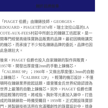
關於品牌故事
「PIAGET 伯爵」由鐘錶技師，GEORGES・
EDOUARD・PIAGET於1874年，瑞士汝拉山區的LA
COTE-AUX-FEES村莊中所創立的鐘錶工坊起家，是一
間專門經營高級珠寶飾品販賣的品牌。最初因精緻講究
的機芯，而承接了不少知名鐘錶品牌的委託，品牌也因
此急速壯大。
後來，PIAGET 伯爵也投入自家鐘錶的製作與販賣，
1957年，開發出厚度僅2mm的手動上鍊機芯，
「CALIBRE 9P」；1960年，又做出厚度僅2.3mm的自動
上鍊機芯，「CALIBRE 12P」。輕薄的機芯設計，不僅
頓時在鐘錶業界掀起話題，還曾獲金氏世界紀錄認證為
世界上最薄的自動上鍊機芯。另外，PIAGET 伯爵也運
用這輕薄的特性，將戒指、胸針等元素加入錶中，打造
成的珠錶錶款一時備受矚目。1959年，正式開設珠寶部
門，將製錶技術活用在充滿獨創性的珠寶設計中，擠身