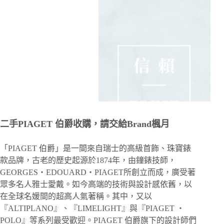
二手PIAGET 伯爵收購，請交給Brand楓月
「PIAGET 伯爵」是一間來自瑞士的高級首飾、珠寶錶
款品牌，古老的歷史起源於1874年，由鐘錶技師，
GEORGES・EDOUARD・PIAGET所創立而成，廣受著
眾多名人雅士愛戴。如今高端的技術與設計感依舊，以
在全球名媛間的超高人氣著稱。其中，又以
『ALTIPLANO』、『LIMELIGHT』與『PIAGET ・
POLO』等系列最受歡迎。PIAGET 伯爵旗下的設計師們