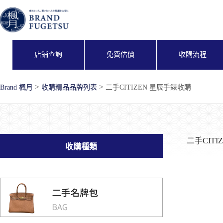
跳
至
主
要
內
店鋪查詢
免費估價
收購流程
容
>
>
Brand 楓月
收購精品品牌列表
二手CITIZEN 星辰手錶收購
二手CIT
收購種類