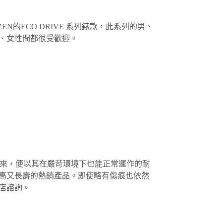
ZEN的ECO DRIVE 系列錶款，此系列的男、
、女性間都很受歡迎。
上市以來，便以其在嚴苛環境下也能正常運作的耐
高又長壽的熱銷產品。即使略有傷痕也依然
店諮詢。