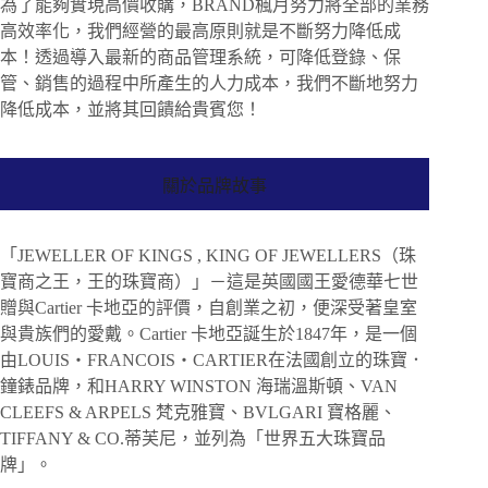
為了能夠實現高價收購，BRAND楓月努力將全部的業務
高效率化，我們經營的最高原則就是不斷努力降低成
本！透過導入最新的商品管理系統，可降低登錄、保
管、銷售的過程中所產生的人力成本，我們不斷地努力
降低成本，並將其回饋給貴賓您！
關於品牌故事
「JEWELLER OF KINGS , KING OF JEWELLERS（珠
寶商之王，王的珠寶商）」－這是英國國王愛德華七世
贈與Cartier 卡地亞的評價，自創業之初，便深受著皇室
與貴族們的愛戴。Cartier 卡地亞誕生於1847年，是一個
由LOUIS・FRANCOIS・CARTIER在法國創立的珠寶．
鐘錶品牌，和HARRY WINSTON 海瑞溫斯頓、VAN
CLEEFS & ARPELS 梵克雅寶、BVLGARI 寶格麗、
TIFFANY & CO.蒂芙尼，並列為「世界五大珠寶品
牌」。