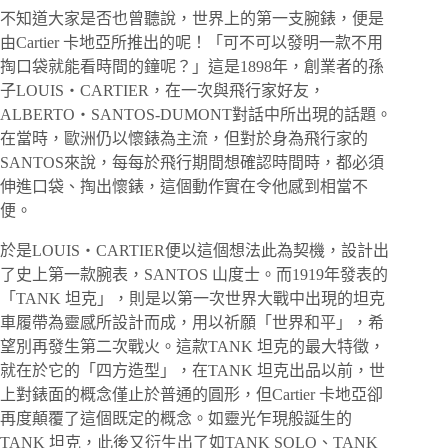
不知道大家是否也曾聽說，世界上的第一支腕錶，便是
由Cartier 卡地亞所推出的呢！「可不可以發明一款不用
掏口袋就能看時間的鐘呢？」這是1898年，創業者的孫
子LOUIS・CARTIER，在一次與飛行家好友，
ALBERTO・SANTOS-DUMONT對話中所出現的話題。
在當時，歐洲仍以懷錶為主流，但對於身為飛行家的
SANTOS來說，每每於飛行期間想確認時間時，都必須
伸進口袋、掏出懷錶，這個動作實在令他感到相當不
便。
於是LOUIS・CARTIER便以這個想法此為契機，設計出
了史上第一款腕表，SANTOS 山度士。而1919年發表的
「TANK 坦克」，則是以第一次世界大戰中出現的坦克
車履帶為靈感所設計而成，用以祈願「世界和平」，希
望別再發生第二次戰火。這款TANK 坦克的最大特徵，
就在於它的「四方造型」，在TANK 坦克出品以前，世
上對錶面的概念僅止於普通的圓形，但Cartier 卡地亞卻
再度顛覆了這個既定的概念。如靈光乍現般誕生的
TANK 坦克，此後又衍生出了如TANK SOLO、TANK