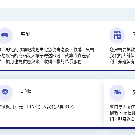
宅配
本店的宅配收購服務經由宅急便寄送後、收購。只需
您只需要把
把想販售的商品裝入箱子寄送即可，就算貴賓在家
我們的店舖皆
中，楓月也提供您與來店收購一樣的鑑價服務。
利，旁邊皆
LINE
估價費用 0 元！LINE 加入我們只要 30 秒
會由專人前
價後， 當日
們，非常適