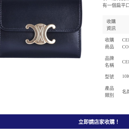
有一個扁平
收購
資訊
收購
CE
商品
C
品牌
CE
名稱
10
型號
產品
名
類別
立即請店家收購！