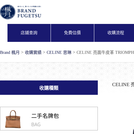
跳
至
主
要
內
店鋪查詢
免費估價
收購流程
容
>
>
>
Brand 楓月
收購實績
CELINE 思琳
CELINE 亮面牛皮革 TRIOMP
CELINE
收購種類