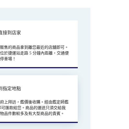
直接到店家
欲販售的商品拿到離您最近的店舖即可。
位於捷運站走路 5 分鐘內距離，交通便
有停車場！
到指定地點
往府上拜訪，鑑價後收購。經由鑑定師鑑
即可匯款給您。商品的運送只須交給我
合物品件數較多及有大型商品的貴賓。