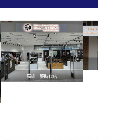
台中 忠明店
高雄 夢時代店