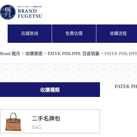
跳
至
主
要
內
店鋪查詢
免費估價
收購流程
容
>
>
>
Brand 楓月
收購實績
PATEK PHILIPPE 百達翡麗
PATEK PHILIPP
PATEK PH
收購種類