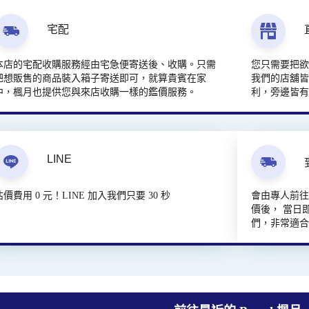
宅配
本店的宅配收購服務經由宅急便寄送後、收購。只需
您只需要把
把想販售的商品裝入箱子寄送即可，就算貴賓在家
我們的店舖皆
中，楓月也提供您與來店收購一樣的鑑價服務。
利，旁邊皆
LINE
估價費用 0 元！LINE 加入我們只要 30 秒
會由專人前
價後， 當日
們，非常適