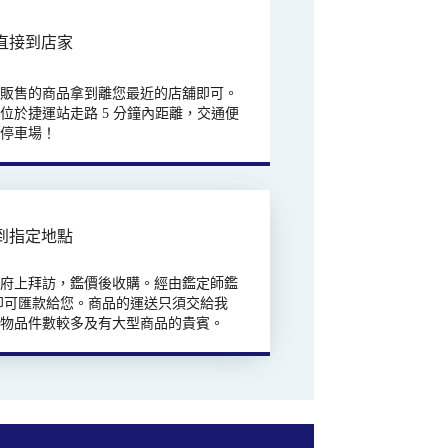
直接到店家
欲販售的商品拿到離您最近的店舖即可。
位於捷運站走路 5 分鐘內距離，交通便
有停車場！
到指定地點
往府上拜訪，鑑價後收購。經由鑑定師鑑
即可匯款給您。商品的運送只須交給我
合物品件數較多及有大型商品的貴賓。