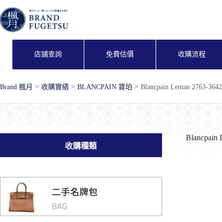
跳
至
主
要
內
店鋪查詢
免費估價
收購流程
容
>
>
>
Brand 楓月
收購實績
BLANCPAIN 寶珀
Blancpain Leman 2763-364
Blancpain
收購種類