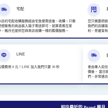
宅配
本店的宅配收購服務經由宅急便寄送後、收購。只需
您只需要把
把想販售的商品裝入箱子寄送即可，就算貴賓在家
我們的店舖皆
中，楓月也提供您與來店收購一樣的鑑價服務。
利，旁邊皆
LINE
估價費用 0 元！LINE 加入我們只要 30 秒
會由專人前
價後， 當日
們，非常適
前往最近的 Brand 楓月