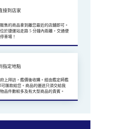
直接到店家
欲販售的商品拿到離您最近的店舖即可。
位於捷運站走路 5 分鐘內距離，交通便
有停車場！
到指定地點
往府上拜訪，鑑價後收購。經由鑑定師鑑
即可匯款給您。商品的運送只須交給我
合物品件數較多及有大型商品的貴賓。