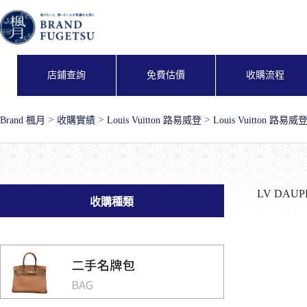
跳
至
主
要
內
店鋪查詢
免費估價
收購流程
容
>
>
>
Brand 楓月
收購實績
Louis Vuitton 路易威登
Louis Vuitton 路易
LV DAU
收購種類