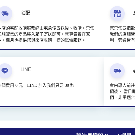
宅配
本店的宅配收購服務經由宅急便寄送後、收購。只需
您只需要把
把想販售的商品裝入箱子寄送即可，就算貴賓在家
我們的店舖皆
中，楓月也提供您與來店收購一樣的鑑價服務。
利，旁邊皆
LINE
估價費用 0 元！LINE 加入我們只要 30 秒
會由專人前
價後， 當日
們，非常適