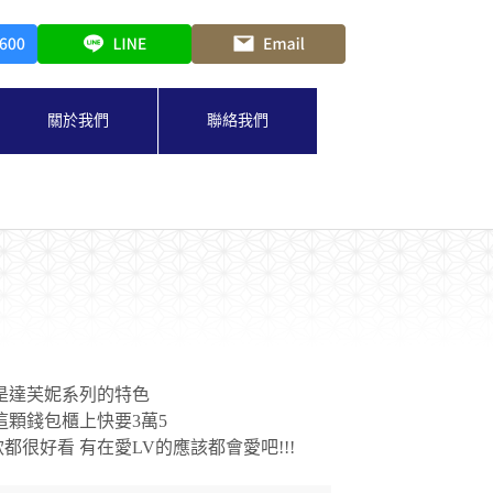
關於我們
聯絡我們
是達芙妮系列的特色
這顆錢包櫃上快要3萬5
都很好看 有在愛LV的應該都會愛吧!!!