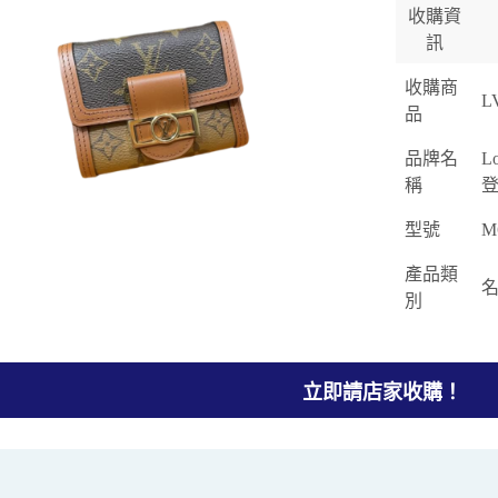
收購資
訊
收購商
L
品
品牌名
L
稱
登
型號
M
產品類
別
立即請店家收購！