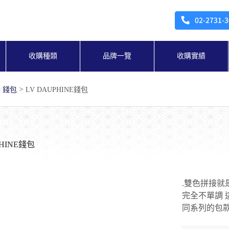
收購種類
品牌一覽
收購實績
>
威登 錢包
LV DAUPHINE錢包
PHINE錢包
.雙色拼接就
完全不單調 
同系列的包款