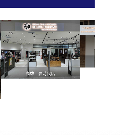
台中 忠明店
高雄 夢時代店