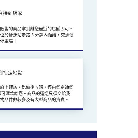
直接到店家
欲販售的商品拿到離您最近的店舖即可。
位於捷運站走路 5 分鐘內距離，交通便
有停車場！
到指定地點
往府上拜訪，鑑價後收購。經由鑑定師鑑
即可匯款給您。商品的運送只須交給我
合物品件數較多及有大型商品的貴賓。