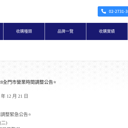
收購種類
品牌一覽
收購實績
12/28全門市營業時間調整公告⭐
 年 12 月 21 日
間調整緊急公告⭐
8(二)