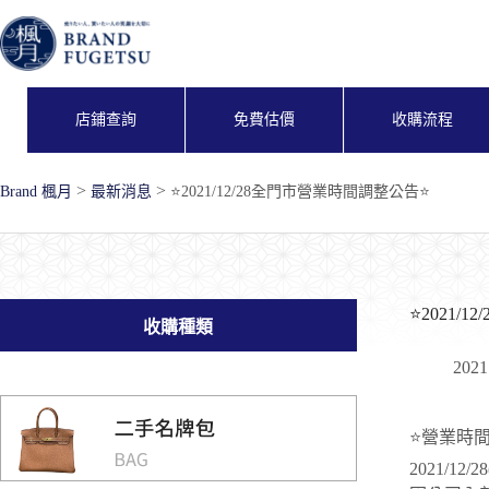
跳
至
主
要
內
店鋪查詢
免費估價
收購流程
容
>
>
Brand 楓月
最新消息
⭐2021/12/28全門市營業時間調整公告⭐
⭐2021/
收購種類
2021
⭐營業時
2021/12/2