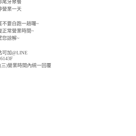
部尾牙聚餐
停營業一天
賓不要白跑一趟囉~
復正常營業時間~
望您諒解~
可加@LINE
6143F
2/29(三)營業時間內統一回覆