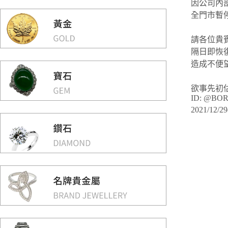
因公司內
全門市暫
請各位貴
隔日即恢
造成不便
欲事先初估
ID: @BOR
2021/1