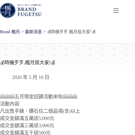
跳
至
主
要
>
>
Brand 楓月
最新消息
💰時機歹歹,楓月挺大家!💰
內
容
💰時機歹歹,楓月挺大家!💰
2020 年 5 月 10 日
🤗🤗🤗五月現金回饋活動來啦🤗🤗🤗
活動內容:
凡出售手錶、鑽石任二個品項(含)以上
成交金額滿五萬送5,000元
成交金額滿三萬送3,000元
成交金額滿五千送500元