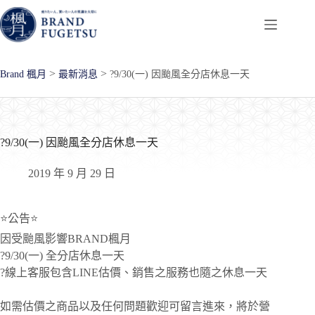
跳
至
主
要
>
>
Brand 楓月
最新消息
?9/30(一) 因颱風全分店休息一天
內
容
?9/30(一) 因颱風全分店休息一天
2019 年 9 月 29 日
⭐公告⭐
因受颱風影響BRAND楓月
?9/30(一) 全分店休息一天
?線上客服包含LINE估價、銷售之服務也隨之休息一天
如需估價之商品以及任何問題歡迎可留言進來，將於營