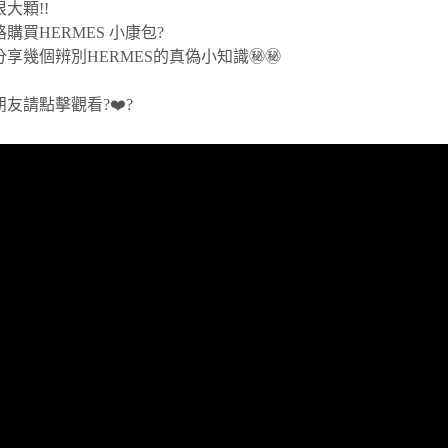
大顆!!
購買HERMES 小康包
?
分享幾個辨別HERMES的真偽小知識
㊙️
㊙️
友請點擊觀看?❤️?