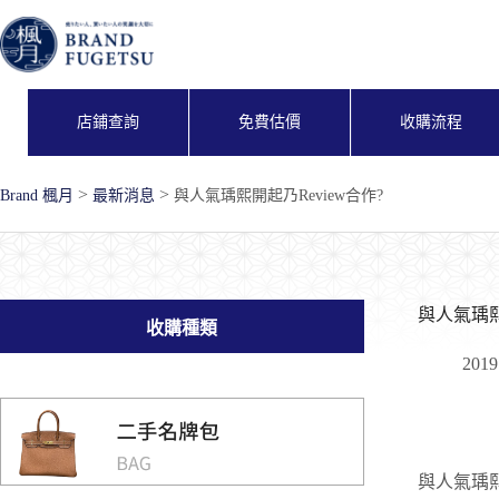
跳
至
主
要
內
店鋪查詢
免費估價
收購流程
容
>
>
Brand 楓月
最新消息
與人氣瑀熙開起乃Review合作?
與人氣瑀熙
收購種類
201
與人氣瑀熙