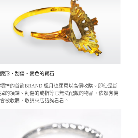
變形・刮傷・變色的寶石
壞掉的首飾BRAND 楓月也願意以高價收購。即使是斷
掉的項鍊、刮傷的戒指等已無法配戴的物品，依然有機
會被收購，敬請來店諮詢看看。