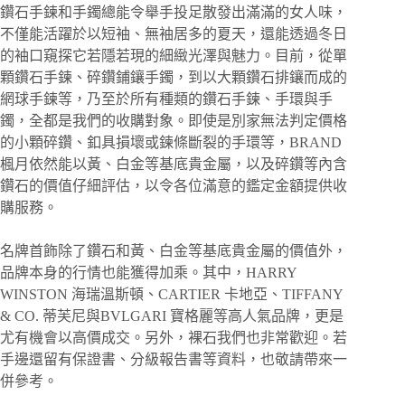
鑽石手鍊和手鐲總能令舉手投足散發出滿滿的女人味，
不僅能活躍於以短袖、無袖居多的夏天，還能透過冬日
的袖口窺探它若隱若現的細緻光澤與魅力。目前，從單
顆鑽石手鍊、碎鑽鋪鑲手鐲，到以大顆鑽石排鑲而成的
網球手鍊等，乃至於所有種類的鑽石手鍊、手環與手
鐲，全都是我們的收購對象。即使是別家無法判定價格
的小顆碎鑽、釦具損壞或鍊條斷裂的手環等，BRAND
楓月依然能以黃、白金等基底貴金屬，以及碎鑽等內含
鑽石的價值仔細評估，以令各位滿意的鑑定金額提供收
購服務。
名牌首飾除了鑽石和黃、白金等基底貴金屬的價值外，
品牌本身的行情也能獲得加乘。其中，HARRY
WINSTON 海瑞溫斯頓、CARTIER 卡地亞、TIFFANY
& CO. 蒂芙尼與BVLGARI 寶格麗等高人氣品牌，更是
尤有機會以高價成交。另外，裸石我們也非常歡迎。若
手邊還留有保證書、分級報告書等資料，也敬請帶來一
併參考。