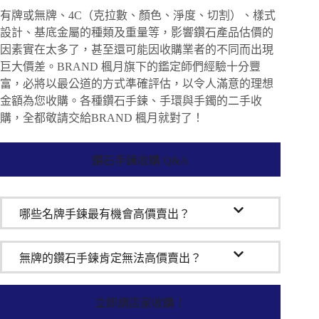
有牌或無牌、4C（克拉數、顏色、淨度、切割）、樣式
設計、基底金屬的種類及重量等，影響鑽石產品估價的
因素實在太多了，甚至還可能因收購業者的不同而出現
巨大價差。BRAND 楓月旗下的鑑定師們經驗十分豐
富，必將以最公道的方式準確評估，以令人滿意的理想
金額為您收購。各種鑽石手鍊、手環與手鐲的二手收
購，全都敬請交給BRAND 楓月就對了！
鑽石手鍊收購 Q&A
哪些名牌手鍊最有機會高價賣出？
無牌的鑽石手鍊肯定無法高價賣出？
立即請店家收購！