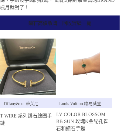
鍊、手環及手鐲的收購，敬請交給經驗豐富的BRAND
楓月就對了！
鑽石高價收購．回收實績一覽
Tiffany&co. 蒂芙尼
Louis Vuitton 路易威登
LV COLOR BLOSSOM
T WIRE 系列鑽石線圈手
BB SUN 玫瑰K金配孔雀
鏈
石和鑽石手鏈