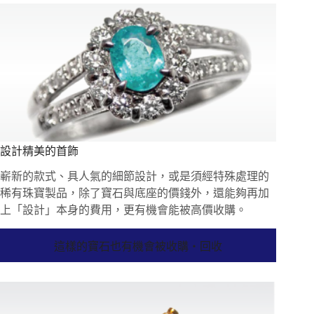
設計精美的首飾
嶄新的款式、具人氣的細節設計，或是須經特殊處理的
稀有珠寶製品，除了寶石與底座的價錢外，還能夠再加
上「設計」本身的費用，更有機會能被高價收購。
這樣的寶石也有機會被收購・回收