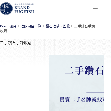
跳
至
主
要
>
>
>
Brand 楓月
收購項目一覽
鑽石收購・回收
二手鑽石手鍊
內
收購
容
二手鑽石手鍊收購