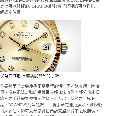
是上可以修復的,｢BRAND楓月｣會將修復的可能性也一
起鑑定估價
沒有在作動,某些功能故障的手錶
手錶類商品需要能夠正常走時的情況下才能收購！因損
壞、沒有電法走動的手錶目前都無法收購。部分功能損
壞例之手錶需要視情況估價。若有以上狀態之手錶商
品，BRAND楓月建議您： 1.將手錶電池更換好、維修後
再來評估 2.仍可先為您評估預計完整狀態下之收購價，