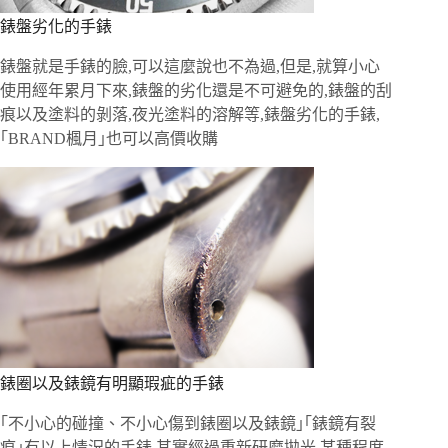
錶盤劣化的手錶
錶盤就是手錶的臉,可以這麼說也不為過,但是,就算小心
使用經年累月下來,錶盤的劣化還是不可避免的,錶盤的刮
痕以及塗料的剝落,夜光塗料的溶解等,錶盤劣化的手錶,
｢BRAND楓月｣也可以高價收購
錶圈以及錶鏡有明顯瑕疵的手錶
｢不小心的碰撞、不小心傷到錶圈以及錶鏡｣｢錶鏡有裂
痕｣有以上情況的手錶,其實經過重新研磨拋光,某種程度