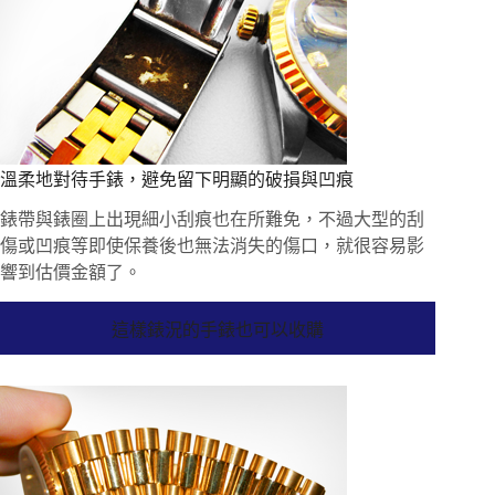
溫柔地對待手錶，避免留下明顯的破損與凹痕
錶帶與錶圈上出現細小刮痕也在所難免，不過大型的刮
傷或凹痕等即使保養後也無法消失的傷口，就很容易影
響到估價金額了。
這樣錶況的手錶也可以收購