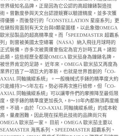
世界級知名品牌，正是因為它公認的高超鐘錶製造技
術。曾數度參與天文台認證競賽以驗證精度，並多次獲
得優勝，而後發行的「CONSTELLATION 星座系列」更
在錶殼背面刻有天文台與8顆星圖樣，以此象徵OMEGA
歐米茄製品的超高精準度。而「SPEEDMASTER 超霸系
列」則曾被美國太空總署（NASA）納入飛往月球時的
正式裝備，亦多次被奧運會指定為官方計時工具。諸如
此類，這些經歷全都是OMEGA 歐米茄身為鐘錶名牌，
被世界肯定的足跡。 近年來，OMEGA 歐米茄又再度為
業界打造了一項巨大的革新，也就是世界首創的「CO-
AXIAL 同軸擒縱系統」。一般機械式手錶的精準度大約
只能維持3～5年左右，勢必得再次進行檢修，但「CO-
AXIAL 同軸擒縱系統」可以讓零件們的摩擦降至最低限
度，使手錶的精準度更加長久，8～10年內都無須再度維
修。不過，由於「CO-AXIAL 同軸擒縱系統」的成本較
高，量產困難，因此現在採用此技術的品牌尚只有
OMEGA 歐米茄一家。 目前，OMEGA 歐米茄主要以
SEAMASTER 海馬系列、SPEEDMASTER 超霸系列、