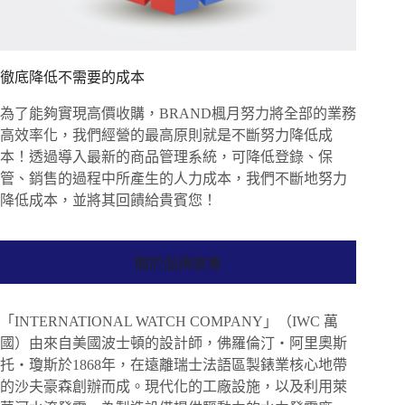
徹底降低不需要的成本
為了能夠實現高價收購，BRAND楓月努力將全部的業務
高效率化，我們經營的最高原則就是不斷努力降低成
本！透過導入最新的商品管理系統，可降低登錄、保
管、銷售的過程中所產生的人力成本，我們不斷地努力
降低成本，並將其回饋給貴賓您！
關於品牌故事
「INTERNATIONAL WATCH COMPANY」（IWC 萬
國）由來自美國波士頓的設計師，佛羅倫汀・阿里奧斯
托・瓊斯於1868年，在遠離瑞士法語區製錶業核心地帶
的沙夫豪森創辦而成。現代化的工廠設施，以及利用萊