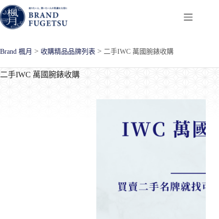
跳
至
主
要
>
>
Brand 楓月
收購精品品牌列表
二手IWC 萬國腕錶收購
內
容
二手IWC 萬國腕錶收購