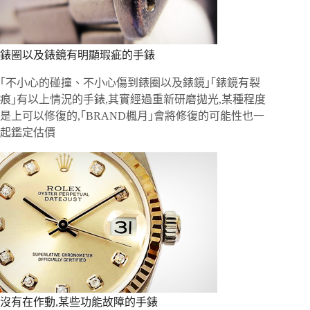
錶圈以及錶鏡有明顯瑕疵的手錶
｢不小心的碰撞、不小心傷到錶圈以及錶鏡｣｢錶鏡有裂
痕｣有以上情況的手錶,其實經過重新研磨拋光,某種程度
是上可以修復的,｢BRAND楓月｣會將修復的可能性也一
起鑑定估價
沒有在作動,某些功能故障的手錶