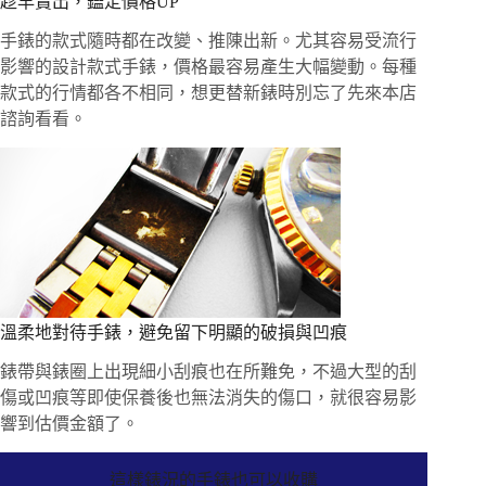
趁早賣出，鑑定價格UP
手錶的款式隨時都在改變、推陳出新。尤其容易受流行
影響的設計款式手錶，價格最容易產生大幅變動。每種
款式的行情都各不相同，想更替新錶時別忘了先來本店
諮詢看看。
溫柔地對待手錶，避免留下明顯的破損與凹痕
錶帶與錶圈上出現細小刮痕也在所難免，不過大型的刮
傷或凹痕等即使保養後也無法消失的傷口，就很容易影
響到估價金額了。
這樣錶況的手錶也可以收購