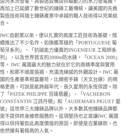
茵河水流發電、為製造設備提供驅動力的水力發電廠，
再加上已延續了數世紀的鐘錶工藝傳統，讓美國的先進
製造技術與瑞士鐘錶產業中卓越的職人技術得以完美結
合。
IWC自創業以來，便以扎實的高度工匠技術為基礎，陸
續推出了不少名作，如旗艦等級的「PORTUGUESE 葡
萄牙系列」、「抗磁能力優異的INGENIEUR 工程師系
列」，以及世界首支的2000m防水錶，「OCEAN 2000」
等。 IWC 萬國最大的魅力就在於它的高精準度與實用
性，和那不過度張揚、充滿洗練感的外觀設計。IWC 萬
國的生產基準相當嚴苛，比精密手錶（天文台錶）的規
格更高，可說是能跨越年代、長久愛用的永恆保證。除
了「PATEK PHILIPPE 百達翡麗」、「VACHERON
CONSTANTIN 江詩丹頓」和「AUDEMARS PIGUET 愛
彼」這世界三大鐘錶品牌以外，大多數其他鐘錶品牌都
是不提供終身維修服務的。這項堅持也正是讓IWC 萬國
得以保持著如此高度價值的原因。即使是古董錶款，也
依然擁有著極高的人氣。