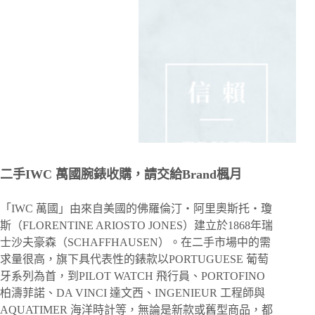
二手IWC 萬國腕錶收購，請交給Brand楓月
「IWC 萬國」由來自美國的佛羅倫汀・阿里奧斯托・瓊
斯（FLORENTINE ARIOSTO JONES）建立於1868年瑞
士沙夫豪森（SCHAFFHAUSEN）。在二手市場中的需
求量很高，旗下具代表性的錶款以PORTUGUESE 葡萄
牙系列為首，到PILOT WATCH 飛行員、PORTOFINO
柏濤菲諾、DA VINCI 達文西、INGENIEUR 工程師與
AQUATIMER 海洋時計等，無論是新款或舊型商品，都