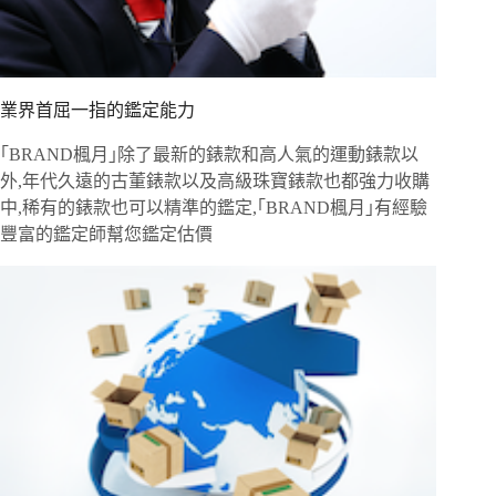
業界首屈一指的鑑定能力
｢BRAND楓月｣除了最新的錶款和高人氣的運動錶款以
外,年代久遠的古董錶款以及高級珠寶錶款也都強力收購
中,稀有的錶款也可以精準的鑑定,｢BRAND楓月｣有經驗
豐富的鑑定師幫您鑑定估價