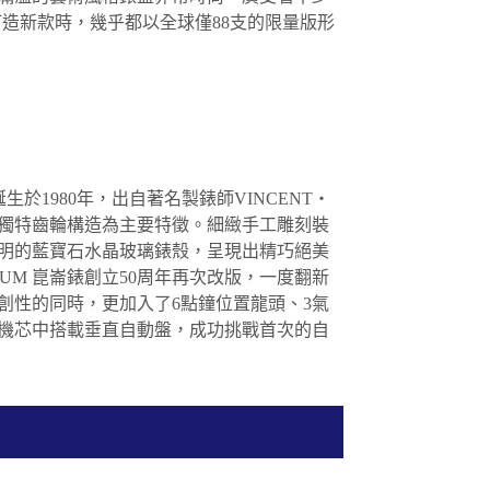
列打造新款時，幾乎都以全球僅88支的限量版形
列誕生於1980年，出自著名製錶師VINCENT・
列的獨特齒輪構造為主要特徵。細緻手工雕刻裝
明的藍寶石水晶玻璃錶殼，呈現出精巧絕美
RUM 崑崙錶創立50周年再次改版，一度翻新
創性的同時，更加入了6點鐘位置龍頭、3氣
於機芯中搭載垂直自動盤，成功挑戰首次的自