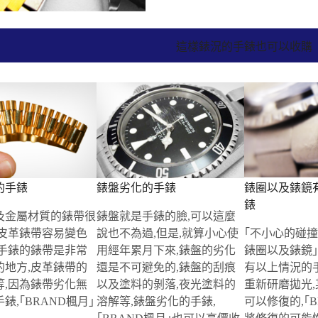
這樣錶況的手錶也可以收購
的手錶
錶盤劣化的手錶
錶圈以及錶鏡
錶
及金屬材質的錶帶很
錶盤就是手錶的臉,可以這麼
,皮革錶帶容易變色
說也不為過,但是,就算小心使
｢不小心的碰
,手錶的錶帶是非常
用經年累月下來,錶盤的劣化
錶圈以及錶鏡｣
的地方,皮革錶帶的
還是不可避免的,錶盤的刮痕
有以上情況的
等,因為錶帶劣化無
以及塗料的剝落,夜光塗料的
重新研磨拋光
錶,｢BRAND楓月｣
溶解等,錶盤劣化的手錶,
可以修復的,｢B