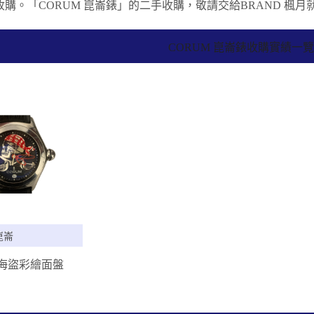
購。「CORUM 崑崙錶」的二手收購，敬請交給BRAND 楓月
CORUM 崑崙錶收購實績一
崑崙
 海盜彩繪面盤