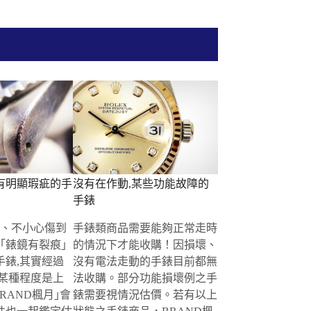
有明顯瑕疵的手
沒有在作動,某些功能故障的
手錶
撞、不小心傷到
手錶類商品需要能夠正常走時
｢錶鏡有裂痕｣
的情況下才能收購！因損壞、
手錶,其實經過
沒有電法走動的手錶目前都無
,某種程度是上
法收購。部分功能損壞例之手
RAND楓月｣會
錶需要視情況估價。若有以上