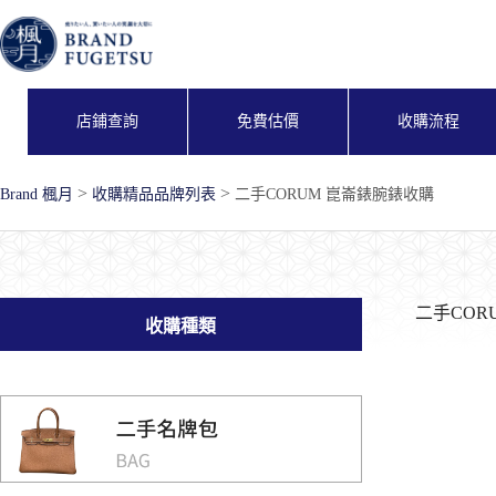
跳
至
主
要
內
店鋪查詢
免費估價
收購流程
容
>
>
Brand 楓月
收購精品品牌列表
二手CORUM 崑崙錶腕錶收購
二手COR
收購種類