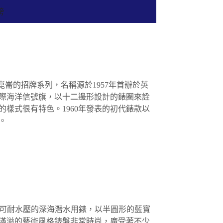
榜
UM 崑崙的招牌系列，名稱源於1957年首辦於英
際海洋信號旗，以十二邊形設計的錶圈來詮
樣式很有特色。1960年發表的初代錶款以
。
自可耐水壓的深海潛水用錶，以半圓形的藍寶
滿溢的藝術風格錶盤非常時尚，廣受著不少