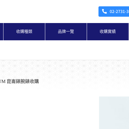
收購種類
品牌一覽
收購實績
UM 崑崙錶腕錶收購