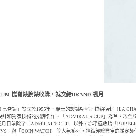
RUM 崑崙錶腕錶收購，就交給BRAND 楓月
M 崑崙錶」設立於1955年，瑞士的製錶聖地，拉紹德封（LA CHA
計和獨家技術的招牌名作，「ADMIRAL’S CUP」為首，乃
 楓月目前除了「ADMIRAL’S CUP」以外，亦積極收購「BUBBLE
LVS」與「COIN WATCH」等人氣系列。鐘錶經驗豐富的鑑