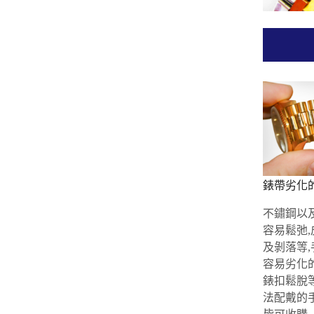
錶帶劣化
不鏽鋼以
容易鬆弛
及剝落等
容易劣化
錶扣鬆脫
法配戴的手