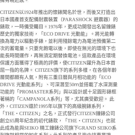
擁有親近感。
CITIZEN以1924年推出的懷錶聞名於世，而後又打造出
日本國產首支配備耐震裝置（PARASHOCK 避震器）的
錶款，一時備受矚目。1976年，更成功開發出名留鐘錶
歷史的獨家技術，「ECO DRIVE 光動能」。將光能轉
換為電力以驅動手錶，並利用殘餘電力為電池預備第二
次的蓄電量。只要充飽電以後，即使在無光的環境下也
能長時間運作，再無須定期替換電池。這款產品在環境
保護方面獲得了極高的評價，使CITIZEN躍升為日本首
屈一指的名牌。 CITIZEN旗下的系列多樣，在各個年齡
層間都頗有人氣，附有三重日曆與月相功能的「ECO
DRIVE 光動能系列」、可深潛至50ｍ並搭載了水深測量
功能的「PROMASTER系列」與以設計感十足圓形錶框
著稱的「CAMPANOLA系列」等，尤其廣受歡迎。 此
外，CITIZEN還於1995年以旗下的高級腕錶系列，
「THE・CITIZEN」之名，正式發行CITIZEN鐘錶公司
創立65周年紀念的初代錶款，「THE・CITIZEN」也就
此成為能與SEIKO 精工鐘錶公司旗下GRAND SEIKO系