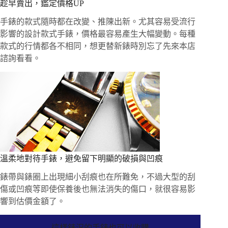
趁早賣出，鑑定價格UP
手錶的款式隨時都在改變、推陳出新。尤其容易受流行
影響的設計款式手錶，價格最容易產生大幅變動。每種
款式的行情都各不相同，想更替新錶時別忘了先來本店
諮詢看看。
溫柔地對待手錶，避免留下明顯的破損與凹痕
錶帶與錶圈上出現細小刮痕也在所難免，不過大型的刮
傷或凹痕等即使保養後也無法消失的傷口，就很容易影
響到估價金額了。
這樣錶況的手錶也可以收購