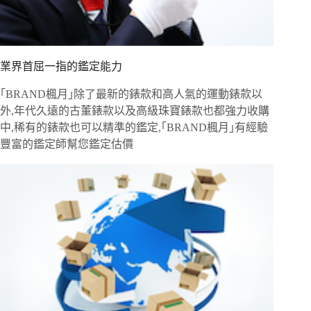
業界首屈一指的鑑定能力
｢BRAND楓月｣除了最新的錶款和高人氣的運動錶款以
外,年代久遠的古董錶款以及高級珠寶錶款也都強力收購
中,稀有的錶款也可以精準的鑑定,｢BRAND楓月｣有經驗
豐富的鑑定師幫您鑑定估價