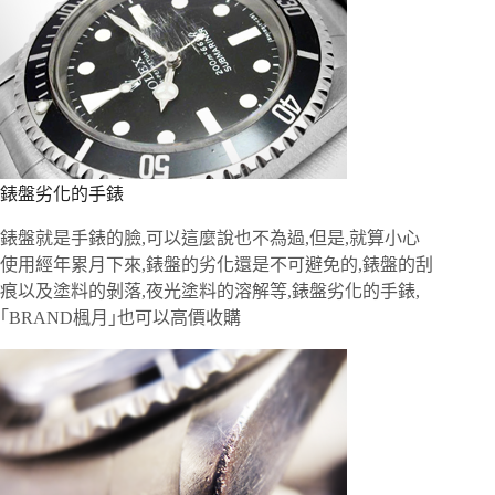
錶盤劣化的手錶
錶盤就是手錶的臉,可以這麼說也不為過,但是,就算小心
使用經年累月下來,錶盤的劣化還是不可避免的,錶盤的刮
痕以及塗料的剝落,夜光塗料的溶解等,錶盤劣化的手錶,
｢BRAND楓月｣也可以高價收購