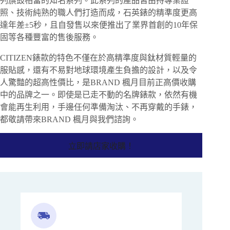
列旗鼓相當的知名系列。此系列的產品皆由持專業證
照、技術純熟的職人們打造而成，石英錶的精準度更高
達年差±5秒，且自發售以來便推出了業界首創的10年保
固等各種豐富的售後服務。
CITIZEN錶款的特色不僅在於高精準度與鈦材質輕量的
服貼感，還有不易對地球環境產生負擔的設計，以及令
人驚豔的超高性價比，是BRAND 楓月目前正高價收購
中的品牌之一。即使是已走不動的名牌錶款，依然有機
會能再生利用，手邊任何準備淘汰、不再穿戴的手錶，
都敬請帶來BRAND 楓月與我們諮詢。
立即請店家收購！