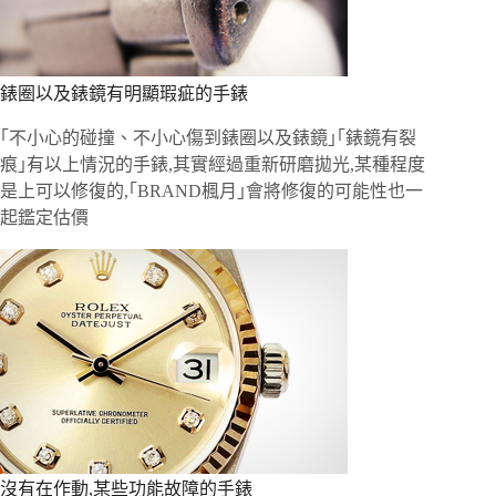
錶圈以及錶鏡有明顯瑕疵的手錶
｢不小心的碰撞、不小心傷到錶圈以及錶鏡｣｢錶鏡有裂
痕｣有以上情況的手錶,其實經過重新研磨拋光,某種程度
是上可以修復的,｢BRAND楓月｣會將修復的可能性也一
起鑑定估價
沒有在作動,某些功能故障的手錶