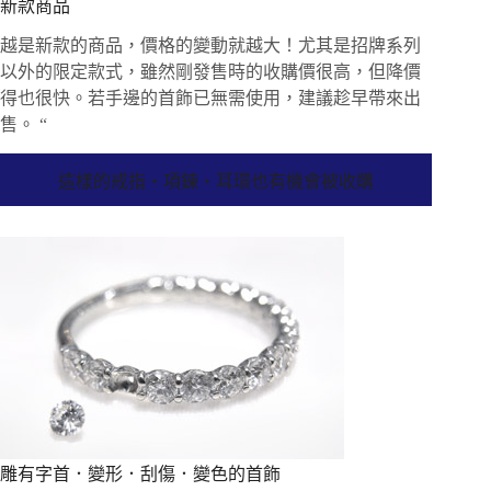
新款商品
越是新款的商品，價格的變動就越大！尤其是招牌系列
以外的限定款式，雖然剛發售時的收購價很高，但降價
得也很快。若手邊的首飾已無需使用，建議趁早帶來出
售。 “
這樣的戒指・項鍊・耳環也有機會被收購
雕有字首．變形．刮傷．變色的首飾