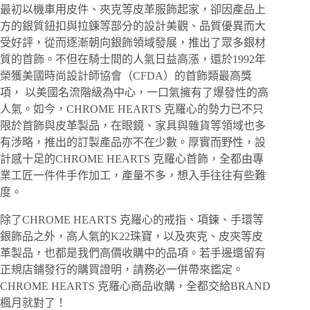
最初以機車用皮件、夾克等皮革服飾起家，卻因產品上
方的銀質鈕扣與拉鍊等部分的設計美觀、品質優異而大
受好評，從而逐漸朝向銀飾領域發展，推出了眾多銀材
質的首飾。不但在騎士間的人氣日益高漲，還於1992年
榮獲美國時尚設計師協會（CFDA）的首飾類最高獎
項， 以美國名流階級為中心，一口氣擁有了爆發性的高
人氣。如今，CHROME HEARTS 克羅心的勢力已不只
限於首飾與皮革製品，在眼鏡、家具與雜貨等領域也多
有涉略，推出的訂製產品亦不在少數。厚實而野性，設
計感十足的CHROME HEARTS 克羅心首飾，全都由專
業工匠一件件手作加工，產量不多，想入手往往有些難
度。
除了CHROME HEARTS 克羅心的戒指、項鍊、手環等
銀飾品之外，高人氣的K22珠寶，以及夾克、皮夾等皮
革製品，也都是我們高價收購中的品項。若手邊還留有
正規店鋪發行的購買證明，請務必一併帶來鑑定。
CHROME HEARTS 克羅心商品收購，全都交給BRAND
楓月就對了！