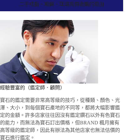
二手戒指・項鍊・耳環高價收購的理由
經驗豐富的（鑑定師．顧問）
寶石的鑑定需要非常高等級的技巧，從種類、顏色、光
澤、大小，到每個寶石產地的不同等，都將大幅影響鑑
定的金額。許多店家往往因沒有鑑定鑽石以外有色寶石
的能力，而無法為寶石訂出價格，但BRAND 楓月擁有
高等級的鑑定師，因此有辦法為其他店家也無法估價的
寶石進行鑑定。