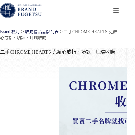
跳
至
主
要
>
>
Brand 楓月
收購精品品牌列表
二手CHROME HEARTS 克羅
內
心戒指・項鍊・耳環收購
容
二手CHROME HEARTS 克羅心戒指・項鍊・耳環收購