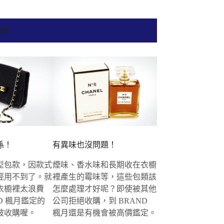
收購
係！
有異味也沒問題！
型包款，因款式
煙味、香水味和長期收在衣櫥
經用不到了。就
裡產生的霉味等，這些包類該
衣櫥裡太浪費
怎麼處理才好呢？即使被其他
D 楓月鑑定的
公司拒絕收購，到 BRAND
被收購喔。
楓月還是有機會被高價鑑定。