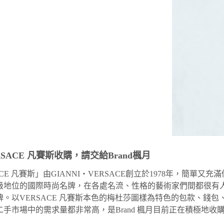
SACE 凡賽斯收購，請交給Brand楓月
ACE 凡賽斯」由GIANNI・VERSACE創立於1978年，簡
級地位的國際時尚名牌，在各處名流、性格的藝術家們間都很有
牌。以VERSACE 凡賽斯本色的梅杜莎圖樣為特色的包款、錢
二手市場中的需求量都非常高，是Brand 楓月目前正在積極地收