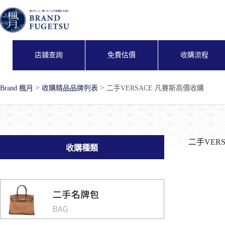
跳
至
主
要
內
店鋪查詢
免費估價
收購流程
容
>
>
Brand 楓月
收購精品品牌列表
二手VERSACE 凡賽斯高價收購
二手VER
收購種類