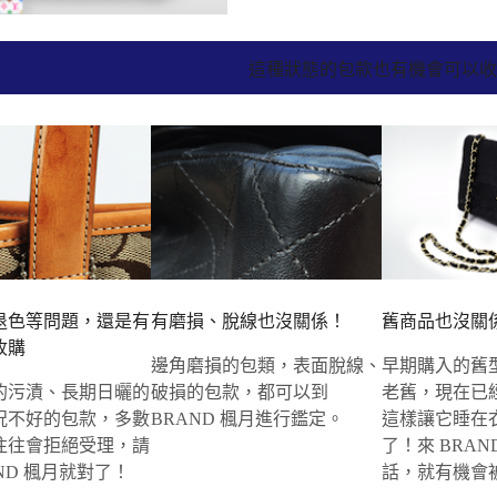
這種狀態的包款也有機會可以
退色等問題，還是有
有磨損、脫線也沒關係！
舊商品也沒關
收購
邊角磨損的包類，表面脫線、
早期購入的舊
的污漬、長期日曬的
破損的包款，都可以到
老舊，現在已
況不好的包款，多數
BRAND 楓月進行鑑定。
這樣讓它睡在
往往會拒絕受理，請
了！來 BRAN
ND 楓月就對了！
話，就有機會