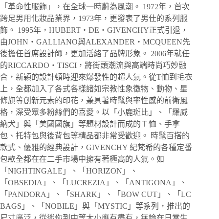
「革命性服飾」，在全球一時蔚為風潮。 1972年，首次
跨足男用化妝品業界，1973年，更發表了男仕的系列服
飾。 1995年，HUBERT・DE・GIVENCHY正式引退，
由JOHN・GALLIANO與ALEXANDER・MCQUEEN先
後擔任首席設計師，更加活絡了品牌形象。 2006年就任
的RICCARDO・TISCI，將街頭潮流與高端時尚巧妙融
合，新穎的設計頓時迎來爆發性的超人氣。從T恤到毛衣
上，全都加入了各式各樣諸如宗教性象徵物、動物、星
條旗等創新元素的印花，兼具著時髦與率性感的前衛風
格，深受眾多粉絲們的喜愛。以「小鹿斑比」、「羅威
納犬」與「美國國旗」等題材設計而成的Ｔ恤、手拿
包、托特包與後背包等精品都非常受歡迎。 時髦百搭的
款式、優雅的經典設計，GIVENCHY 紀梵希的各種定番
包款全都在在二手市場中擁有著極高的人氣。如
「NIGHTINGALE」、「HORIZON」、
「OBSEDIA」、「LUCREZIA」、「ANTIGONA」、
「PANDORA」、「SHARK」、「BOW CUT」、「LC
BAGS」、「NOBILE」與「MYSTIC」等系列，推出的
尺寸廣泛，從迷你到中等大小應有盡有，無論在日常生