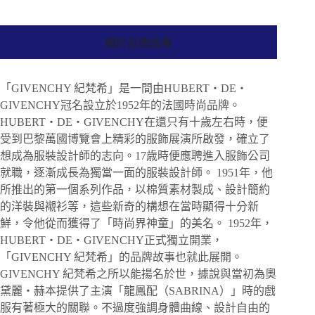
關於品牌故事
「GIVENCHY 紀梵希」是一間由HUBERT・DE・
GIVENCHY冠名設立於1952年的法國時尚品牌。
HUBERT・DE・GIVENCHY在還只有十歲左右時，便
受到巴黎萬國博覽會上精彩的服飾展演所啟發，確立了
想成為服裝設計師的志向。17歳時便應聘進入服飾公司
就職，逐漸成長為獨當一面的服裝設計師。 1951年，他
所推出的第一個系列作品，以棉質素材製成、設計簡約
的洋裝與襯衫等，這些新奇的構想在當時顯得十分新
鮮，令他從而獲得了「時尚界神童」的美名。 1952年，
HUBERT・DE・GIVENCHY正式獨立開業，
「GIVENCHY 紀梵希」的品牌故事也就此展開。
GIVENCHY 紀梵希之所以能揚名於世，據說與當初為奧
黛麗・赫本提供了主演「龍鳳配（SABRINA）」時的戲
服有著極大的關聯。不過度強調身體曲線、設計自由的