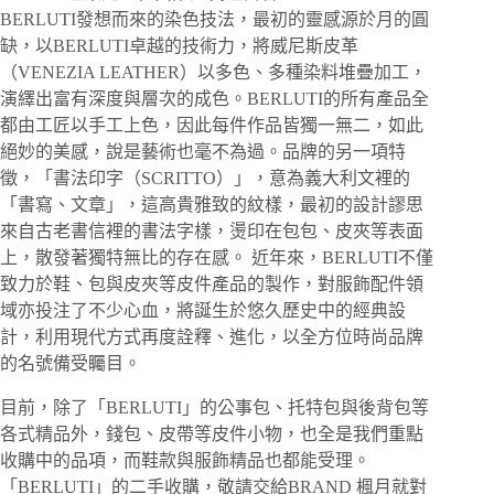
BERLUTI發想而來的染色技法，最初的靈感源於月的圓
缺，以BERLUTI卓越的技術力，將威尼斯皮革
（VENEZIA LEATHER）以多色、多種染料堆疊加工，
演繹出富有深度與層次的成色。BERLUTI的所有產品全
都由工匠以手工上色，因此每件作品皆獨一無二，如此
絕妙的美感，說是藝術也毫不為過。品牌的另一項特
徵，「書法印字（SCRITTO）」，意為義大利文裡的
「書寫、文章」，這高貴雅致的紋樣，最初的設計謬思
來自古老書信裡的書法字樣，燙印在包包、皮夾等表面
上，散發著獨特無比的存在感。 近年來，BERLUTI不僅
致力於鞋、包與皮夾等皮件產品的製作，對服飾配件領
域亦投注了不少心血，將誕生於悠久歷史中的經典設
計，利用現代方式再度詮釋、進化，以全方位時尚品牌
的名號備受矚目。
目前，除了「BERLUTI」的公事包、托特包與後背包等
各式精品外，錢包、皮帶等皮件小物，也全是我們重點
收購中的品項，而鞋款與服飾精品也都能受理。
「BERLUTI」的二手收購，敬請交給BRAND 楓月就對