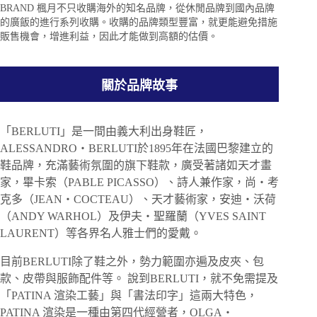
BRAND 楓月不只收購海外的知名品牌，從休閒品牌到國內品牌
的廣飯的進行系列收購。收購的品牌類型豐富，就更能避免措施
販售機會，增進利益，因此才能做到高額的估價。
關於品牌故事
「BERLUTI」是一間由義大利出身鞋匠，
ALESSANDRO・BERLUTI於1895年在法國巴黎建立的
鞋品牌，充滿藝術氛圍的旗下鞋款，廣受著諸如天才畫
家，畢卡索（PABLE PICASSO）、詩人兼作家，尚・考
克多（JEAN・COCTEAU）、天才藝術家，安迪・沃荷
（ANDY WARHOL）及伊夫・聖羅蘭（YVES SAINT
LAURENT）等各界名人雅士們的愛戴。
目前BERLUTI除了鞋之外，勢力範圍亦遍及皮夾、包
款、皮帶與服飾配件等。 說到BERLUTI，就不免需提及
「PATINA 渲染工藝」與「書法印字」這兩大特色，
PATINA 渲染是一種由第四代經營者，OLGA・