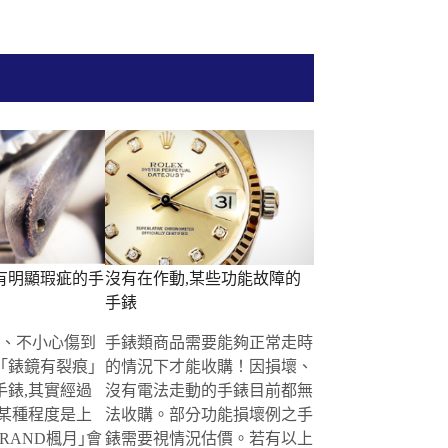
有明顯瑕疵的手
沒有在作動,某些功能故障的
手錶
撞、不小心傷到
手錶類商品需要能夠正常走時
｢錶鏡有裂痕｣
的情況下才能收購！因損壞、
手錶,其實經過
沒有電法走動的手錶目前都無
,某種程度是上
法收購。部分功能損壞例之手
RAND楓月｣會
錶需要視情況估價。若有以上