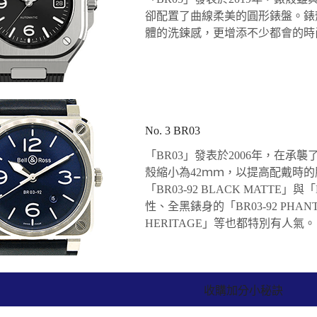
卻配置了曲線柔美的圓形錶盤。錶
體的洗鍊感，更增添不少都會的時
No. 3 BR03
「BR03」發表於2006年，在承
殼縮小為42ｍｍ，以提高配戴時
「BR03-92 BLACK MATTE」與
性、全黑錶身的「BR03-92 PHA
HERITAGE」等也都特別有人氣。
收購加分小秘訣