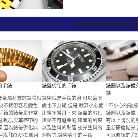
這樣錶況的手錶也可以收購
的手錶
錶盤劣化的手錶
錶圈以及錶鏡
錶
及金屬材質的錶帶很
錶盤就是手錶的臉,可以這麼
,皮革錶帶容易變色
說也不為過,但是,就算小心使
｢不小心的碰
,手錶的錶帶是非常
用經年累月下來,錶盤的劣化
錶圈以及錶鏡｣
的地方,皮革錶帶的
還是不可避免的,錶盤的刮痕
有以上情況的
等,因為錶帶劣化無
以及塗料的剝落,夜光塗料的
重新研磨拋光
錶,｢BRAND楓月｣
溶解等,錶盤劣化的手錶,
可以修復的,｢B