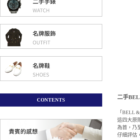
二手BEL
CONTENTS
「BELL
這四大原
為首，乃
仔細評估，