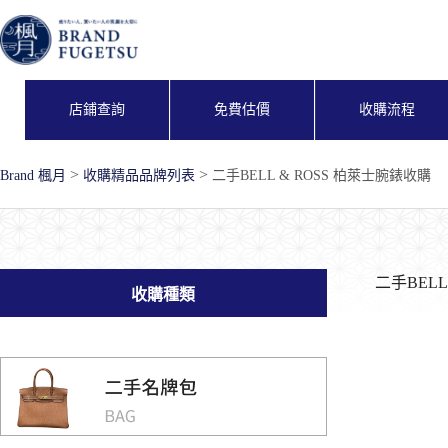
跳
至
主
要
內
店鋪查詢
免費估價
收購流程
容
>
>
Brand 楓月
收購精品品牌列表
二手BELL & ROSS 柏萊士腕錶收購
二手BELL
收購種類