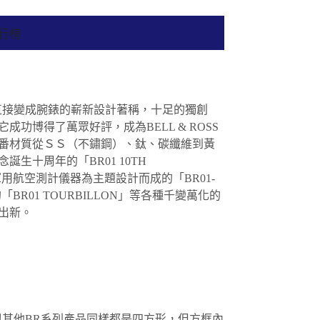
排行榜
器直接變成腕錶的嶄新設計著稱，十足的獨創
成功博得了萬眾好評，成為BELL & ROSS
番材質從ＳＳ（不鏽鋼）、鈦、碳纖維到黃
生十周年的「BR01 10TH
年代軍用航空測計儀器為主題設計而成的「BR01-
的「BR01 TOURBILLON」等各種千變萬化的
出新。
雖與其他BR系列產品同樣都是四方形，但方框內