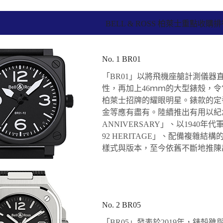
BELL & ROSS 柏萊士重點收購
No. 1 BR01
「BR01」以將飛機座艙計測儀
性，再加上46ｍｍ的大型錶殼，令它
柏萊士招牌的耀眼明星。錶款的定
金等應有盡有。陸續推出有用以紀念誕
ANNIVERSARY」、以1940
92 HERITAGE」、配備複雜結構
樣式與版本，至今依舊不斷地推陳
No. 2 BR05
「BR05」發表於2019年，錶殼