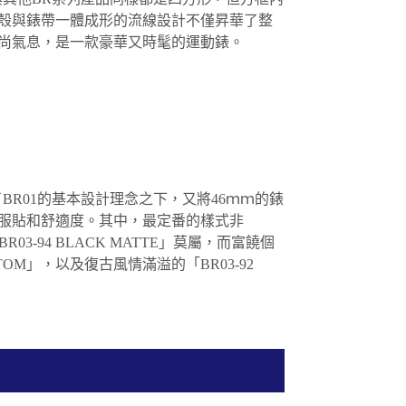
殼與錶帶一體成形的流線設計不僅昇華了整
尚氣息，是一款豪華又時髦的運動錶。
襲了BR01的基本設計理念之下，又將46ｍｍ的錶
的服貼和舒適度。其中，最定番的樣式非
「BR03-94 BLACK MATTE」莫屬，而富饒個
NTOM」，以及復古風情滿溢的「BR03-92