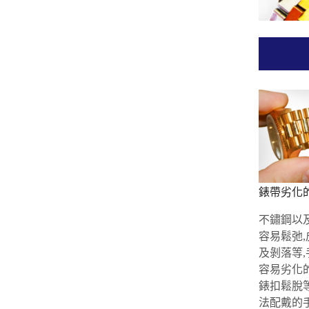
錶帶劣化
不鏽鋼以
容易鬆弛
及剝落等
容易劣化
錶扣鬆脫
法配戴的手