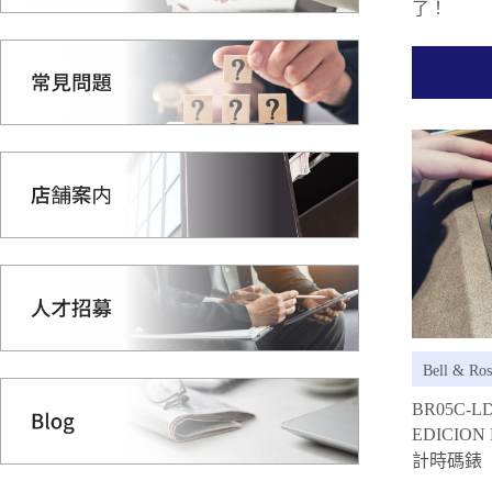
了！
Bell & R
BR05C-L
EDICION
計時碼錶