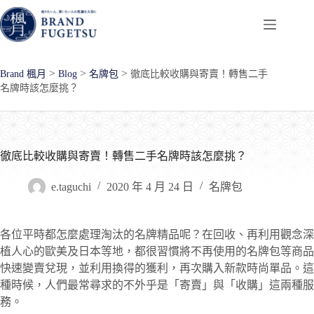
跳
至
主
要
>
>
>
Brand 楓月
Blog
名牌包
徹底比較收購與寄賣！轉售二手
內
名牌時該怎麼挑？
容
徹底比較收購與寄賣！轉售二手名牌時該怎麼挑？
e.taguchi
2020 年 4 月 24 日
名牌包
各位平時都怎麼處理淘汰的名牌精品呢？在回收、再利用觀念深
植人心的歐美及日本等地，都很習慣將不再使用的名牌包等商品
快速變賣兌現，並利用換得的獲利，再次購入新款時尚單品。這
種時候，人們最常尋求的不外乎是「寄賣」與「收購」這兩種服
務。