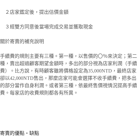
２店家鑑定後，提出估價金額
３經雙方同意後當場完成交易並獲取現金
關於寄賣的補充說明
手續費的規則主要有三種。第一種，以售價的〇％來決定；第二
種，賣出超過顧客期望金額時，多出的部分視為店家利潤（手續
費）。比方說，有時顧客雖將價格設定為35,000NTD，最終店家
卻以42,000NTD售出，那麼店家可能會選擇不收手續費，把多出
的部分當作自身利潤。或者第三種，依最終售價視情況提高手續
費。每家店的收費規則都各有所異。
寄賣的優點・缺點